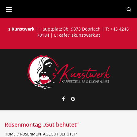
Skip
to
content
s'Kunstwerk
| Hauptplatz 8b, 9873 Döbriach | T: +43 4246
70184 | E:
cafe@skunstwerk.at
Facebook
Google
Rosenmontag „Gut behütet“
HOME
/
ROSENMONTAG „GUT BEHÜTET“