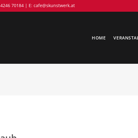
 4246 70184 | E:
cafe@skunstwerk.at
HOME
VERANSTA
laub