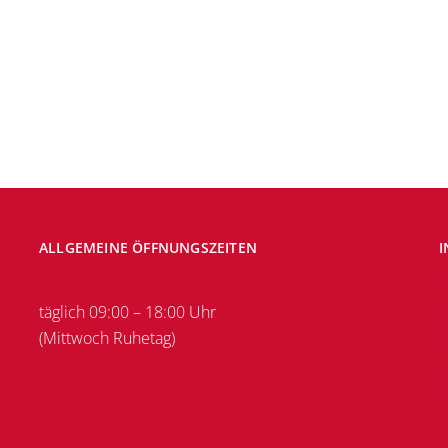
vigation
ALLGEMEINE ÖFFNUNGSZEITEN
I
täglich 09:00 – 18:00 Uhr
(Mittwoch Ruhetag)