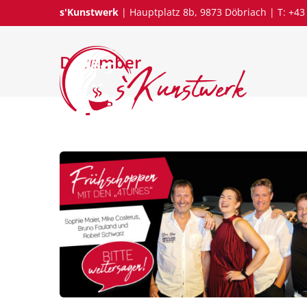
s'Kunstwerk
| Hauptplatz 8b, 9873 Döbriach | T: +43
Dezember