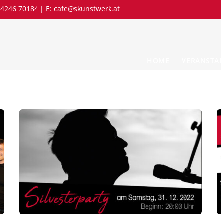
 4246 70184 | E:
cafe@skunstwerk.at
HOME
VERANSTA