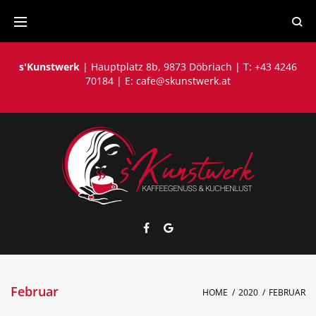
Skip
to
content
s'Kunstwerk
| Hauptplatz 8b, 9873 Döbriach | T: +43 4246
70184 | E:
cafe@skunstwerk.at
Facebook
Google
Februar
HOME
/
2020
/
FEBRUAR